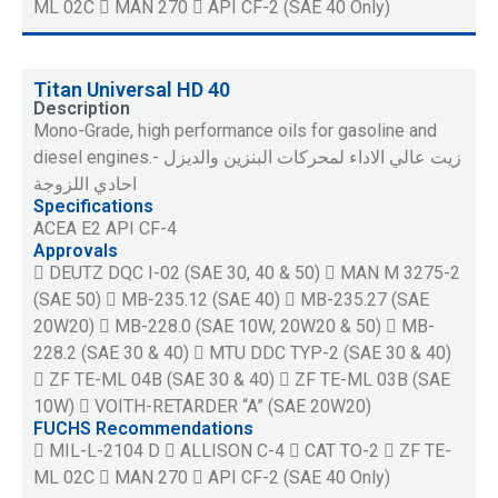
ML 02C  MAN 270  API CF-2 (SAE 40 Only)
Titan Universal HD 40
Description
Mono-Grade, high performance oils for gasoline and
diesel engines.- زيت عالي الاداء لمحركات البنزين والديزل
احادي اللزوجة
Specifications
ACEA E2 API CF-4
Approvals
 DEUTZ DQC I-02 (SAE 30, 40 & 50)  MAN M 3275-2
(SAE 50)  MB-235.12 (SAE 40)  MB-235.27 (SAE
20W20)  MB-228.0 (SAE 10W, 20W20 & 50)  MB-
228.2 (SAE 30 & 40)  MTU DDC TYP-2 (SAE 30 & 40)
 ZF TE-ML 04B (SAE 30 & 40)  ZF TE-ML 03B (SAE
10W)  VOITH-RETARDER “A” (SAE 20W20)
FUCHS Recommendations
 MIL-L-2104 D  ALLISON C-4  CAT TO-2  ZF TE-
ML 02C  MAN 270  API CF-2 (SAE 40 Only)